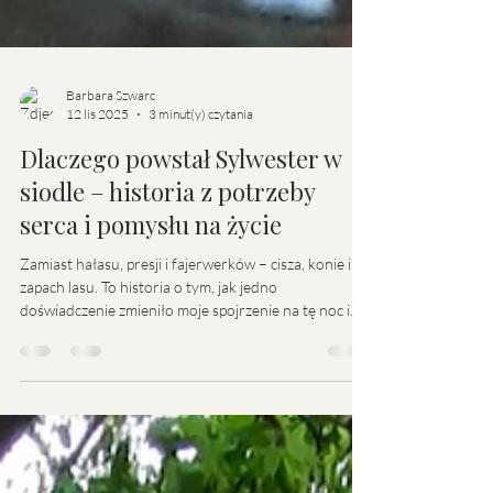
Barbara Szwarc
12 lis 2025
3 minut(y) czytania
Dlaczego powstał Sylwester w
siodle – historia z potrzeby
serca i pomysłu na życie
Zamiast hałasu, presji i fajerwerków – cisza, konie i
zapach lasu. To historia o tym, jak jedno
doświadczenie zmieniło moje spojrzenie na tę noc i
stało się początkiem nowej tradycji – powitania
Nowego Roku w rytmie natury, z końmi i z prawdziwą
radością.