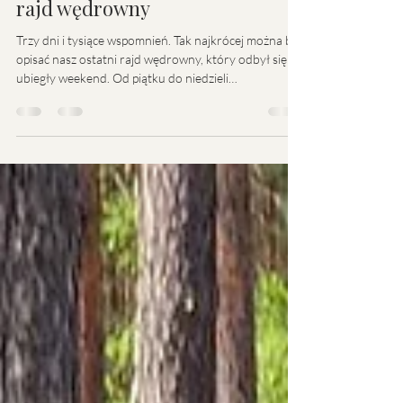
Barbara Szwarc
14 maj 2025
2 minut(y) czytania
Trzy dni, które zostają w sercu –
rajd wędrowny
Trzy dni i tysiące wspomnień. Tak najkrócej można by
opisać nasz ostatni rajd wędrowny, który odbył się w
ubiegły weekend. Od piątku do niedzieli
przemierzaliśmy konno trasę prowadzącą przez mniej
znane, ale niezwykle poruszające rejony
historycznego Podlasia – aż w okolice Sterdyni.