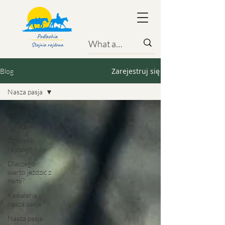
Zarejestruj się
Blog
Nasza pasja
All Posts
Na szlaku
Dziennik
rajdowy
Dlaczego
warto jeździć z
nami?
Kawaleria -
nasza pasja
Nasza pasja