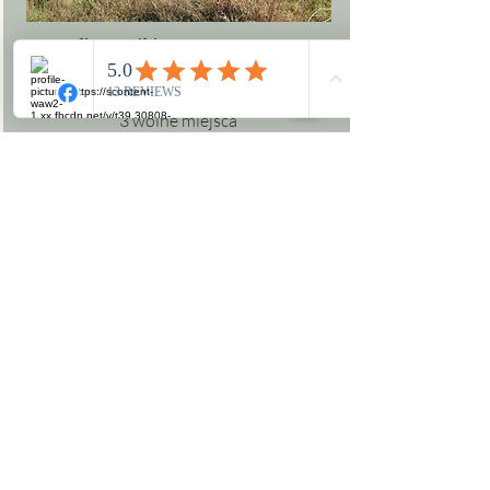
Dolina Dzikiego Bugu - 4 DNI
12 Listopad - 15 Listopad 2026
3 wolne miejsca
Dostępne
Leśne serce Podlasia - 2 DNI
21 Listopad - 22 Listopad 2026
4 wolne miejsca