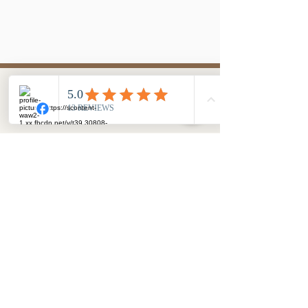
Kontakt
e-mail:
rajdy.konne.podlasie@gmail.com
tel. (+48)
535 460 688
Więcej w zakładce
Kontakt
Warunki Uczestnictwa w Imprezach
Turystycznych
Wpis do Rejestru Organizatorów
Turystyki
Nawigacja
Główna
O nas
Kontakt
Regulamin stajni