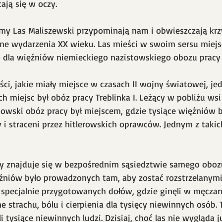
ają się w oczy.  
my Las Maliszewski przypominają nam i obwieszczają krz
e wydarzenia XX wieku. Las mieści w swoim sersu miejsc
ko dla więźniów niemieckiego nazistowskiego obozu pracy T
ci, jakie miały miejsce w czasach II wojny światowej, je
ch miejsc był obóz pracy Treblinka I. Leżący w pobliżu ws
towski obóz pracy był miejscem, gdzie tysiące więźniów b
 i straceni przez hitlerowskich oprawców. Jednym z takic
ry znajduje się w bezpośrednim sąsiedztwie samego oboz
ięźniów było prowadzonych tam, aby zostać rozstrzelanymi
o specjalnie przygotowanych dołów, gdzie ginęli w męczarn
ne strachu, bólu i cierpienia dla tysięcy niewinnych osób. 
 tysiące niewinnych ludzi. Dzisiaj, choć las nie wygląda ju