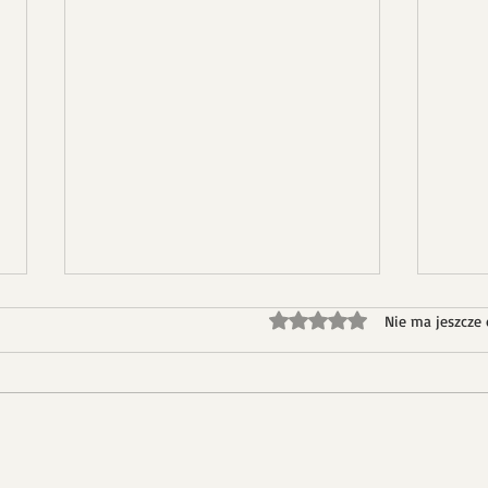
Oceniono na 0 z 5 gwiazd
Nie ma jeszcze