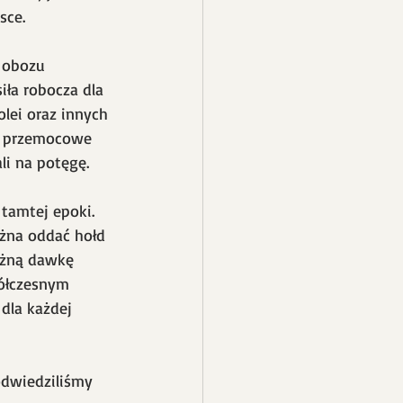
sce.
 obozu 
iła robocza dla 
lei oraz innych 
we przemocowe 
li na potęgę.
tamtej epoki. 
żna oddać hołd 
ężną dawkę 
półczesnym 
dla każdej 
odwiedziliśmy 