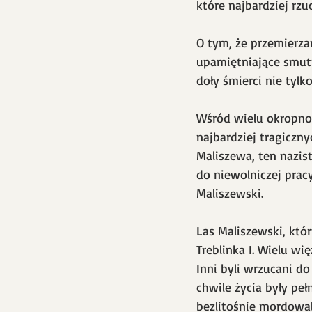
które najbardziej rzuc
O tym, że przemierza
upamiętniające smutn
doły śmierci nie tyl
Wśród wielu okropnoś
najbardziej tragiczny
Maliszewa, ten nazis
do niewolniczej pracy
Maliszewski.
Las Maliszewski, któ
Treblinka I. Wielu w
Inni byli wrzucani d
chwile życia były peł
bezlitośnie mordowali