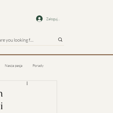
Zaloguj się
Nasza pasja
Porady
m
i