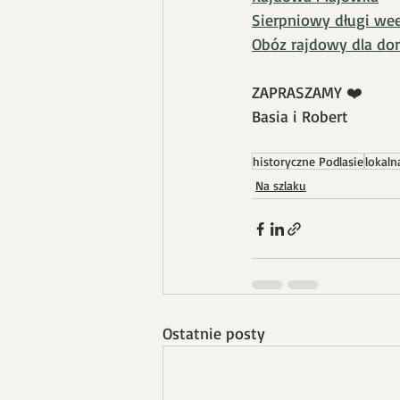
Sierpniowy długi we
Obóz rajdowy dla dor
ZAPRASZAMY ❤️
Basia i Robert
historyczne Podlasie
lokaln
Na szlaku
Ostatnie posty