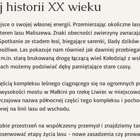
j historii XX wieku
5 gwiazdek.
jsce o swojej własnej energii. Przemierzając okoliczne la
 teren lasu Maliszewa. Znaki obecności zwierzyny zwracaj
potkanie ze stadem łosi, biegające sarenki, ślady dzików 
możliwe. Las pokazuje nam również jak dawniej przebiega
 m.in. starą brukowaną drogę łączącą wieś Kołodziąż z wsi
jach możemy podziwiać dęby pamiętające stare czasy. 
zęścią kompleksu leśnego ciągnącego się na ogromnych pr
wysokości mostu w Małkini po rzekę Liwiec w miejscowoś
yczajowa nazwa północnej części tego kompleksu i pocho
ej na linii lasu od wschodu. 
sobie przestrzeń na współczesny przemysł i znajdziemy tam
bserwować etapy życia lasu - nowe zasadzenia czy prowa