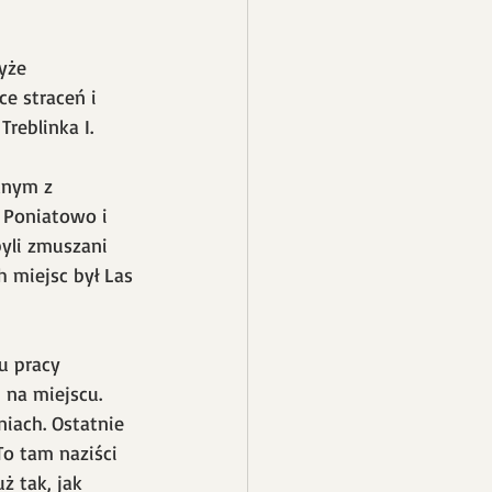
yże 
e straceń i 
reblinka I.
dnym z 
i Poniatowo i 
yli zmuszani 
h miejsc był Las 
u pracy 
 na miejscu. 
iach. Ostatnie 
To tam naziści 
ż tak, jak 