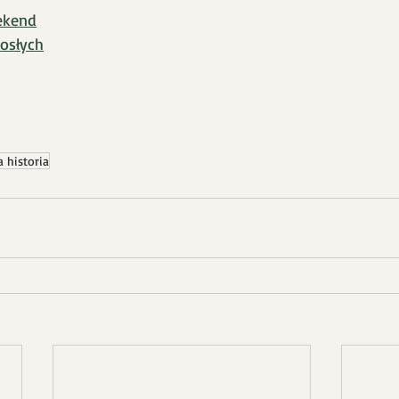
ekend
osłych
a historia