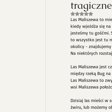
tragiczne
Oceniono na NaN z 
Las Maliszewa to mie
kiedy wjeżdża się na
jesteśmy tu gośćmi. S
to wszystko jest tu 
okolicy - znajdujemy
Na niektórych rozsta
Las Maliszewa jest c
między rzeką Bug na 
Las Maliszewa to zw
wsi Maliszewa położon
Dzisiaj las mieści w 
żwiru, lub możemy o