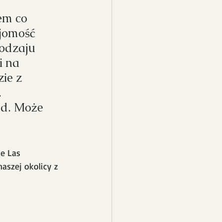
em co 
jomość 
odzaju 
 na 
ie z 
 
jd. Może 
e Las 
szej okolicy z 