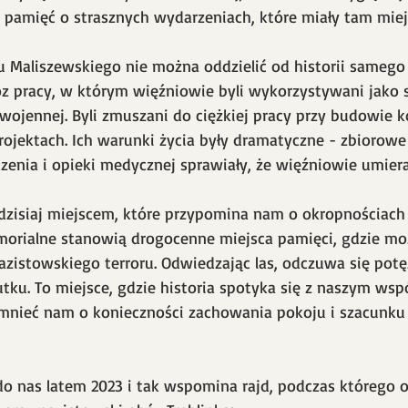
 pamięć o strasznych wydarzeniach, które miały tam miej
asu Maliszewskiego nie można oddzielić od historii samego
bóz pracy, w którym więźniowie byli wykorzystywani jako s
wojennej. Byli zmuszani do ciężkiej pracy przy budowie ko
projektach. Ich warunki życia były dramatyczne - zbioro
dzenia i opieki medycznej sprawiały, że więźniowie umiera
 dzisiaj miejscem, które przypomina nam o okropnościach 
morialne stanowią drogocenne miejsca pamięci, gdzie mo
zistowskiego terroru. Odwiedzając las, odczuwa się pot
mutku. To miejsce, gdzie historia spotyka się z naszym ws
mnieć nam o konieczności zachowania pokoju i szacunku 
 do nas latem 2023 i tak wspomina rajd, podczas którego 