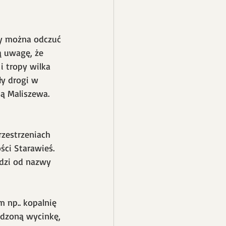
sy można odczuć 
ą uwagę, że 
i tropy wilka 
ły drogi w 
ą Maliszewa. 
zestrzeniach 
ci Starawieś. 
dzi od nazwy 
 np.. kopalnię 
dzoną wycinkę, 