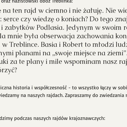
oraz nazistowski obóz Treblinka:
na ten rajd w ciemno i nie żałuję. Nie wi
: serce czy wiedzę o koniach? Do tego zna
 zabytków Podlasia. Jedynym w swoim r
la mnie była obserwacja zachowania koni
 w Treblince. Basia i Robert to młodzi ludz
nymi planami na „swoje miejsce na ziemi”.
ki za te plany i mile wspominam nasz ra
órzyć?
iczna historia i współczesność - to wszystko łączy w sobi
iedzamy na naszych rajdach. Zapraszamy do zwiedzania na
dzimy podczas naszych rajdów krajoznawczych: