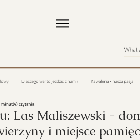
jdowy
Dlaczego warto jeździć z nami?
Kawaleria - nasza pasja
 minut(y) czytania
u: Las Maliszewski - do
wierzyny i miejsce pamięc