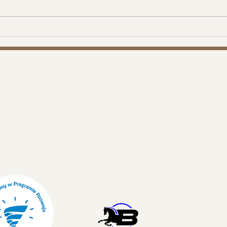
Na szlaku: Jak daleko jest z
Rajd
Kołodziąża do bohaterstwa?
woje
maz
Wpis do Rejestru Organizatorów Turystyki
runki Uczestnictwa w Imprezach Turystycznych
Współpracujemy