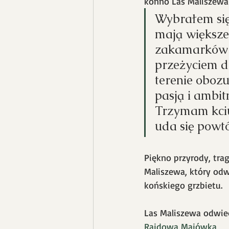
konno Las Maliszewa 
Wybrałem się 
mają większe
zakamarków i
przeżyciem d
terenie obozu
pasją i ambit
Trzymam kciu
uda się powt
Piękno przyrody, trag
Maliszewa, który odw
końskiego grzbietu. 
Las Maliszewa odwie
Rajdowa Majówka