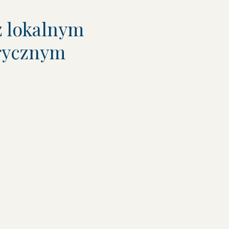
z lokalnym
orycznym
.