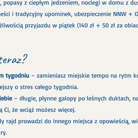
, popasy z ciepłym jedzeniem, noclegi w domu z du
ieści i tradycyjny upominek, ubezpieczenie NNW + 
liwością przyjazdu w piątek (140 zł + 50 zł za obiad
teraz?
m tygodniu
– zamieniasz miejskie tempo na rytm ko
ejszy o stres całego tygodnia.
iebie
– długie, płynne galopy po leśnych duktach, n
 Ci, że wciąż możesz więcej.
y rajd prowadzi do innego miejsca z opowieścią, wi
ry.