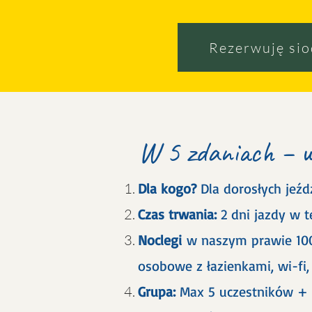
Rezerwuję sio
W 5 zdaniach – w
Dla kogo?
Dla dorosłych jeźdź
Czas trwania:
2 dni jazdy w 
Noclegi
w naszym prawie 100
osobowe z łazienkami, wi-fi,
Grupa:
Max 5 uczestników + i