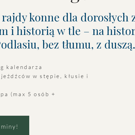
rajdy konne dla dorosłych 
m i historią w tle – na hist
odlasiu, bez tłumu, z duszą
ug kalendarza
 jeźdźców w stępie, kłusie i
pa (max 5 osób +
rminy!