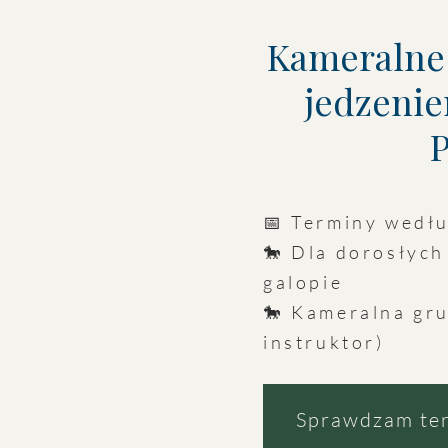
Kameralne 
jedzenie
P
📅 Terminy wedł
🐎 Dla dorosłych
galopie
🐎 Kameralna gru
instruktor)
Sprawdzam te