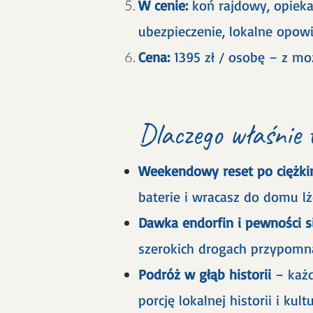
W cenie:
koń rajdowy, opieka
ubezpieczenie, lokalne opow
Cena:
1395 zł / osobę – z moż
Dlaczego właśnie 
Weekendowy reset po ciężki
baterie i wracasz do domu lż
Dawka endorfin i pewności s
szerokich drogach przypomną
Podróż w głąb historii
– każd
porcję lokalnej historii i kultu