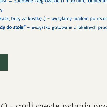
ska → Sadowne Węgrowskie (1 h 09 min). Odbieram
y.
kask, buty za kostkę…) – wysyłamy mailem po rezer
ody do stołu”
– wszystko gotowane z lokalnych prod
Q - czyli częste pytania pr