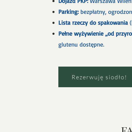
Dojazd PKP:
Warszawa Wileń
Parking:
bezpłatny, ogrodzon
Lista rzeczy do spakowania
(
Pełne wyżywienie „od przyr
glutenu dostępne.
Rezerwuję siodło!
FA