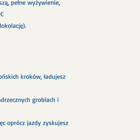
szą, pełne wyżywienie,
OC
okolację).
ńskich kroków, ładujesz
adrzecznych groblach i
ęc oprócz jazdy zyskujesz