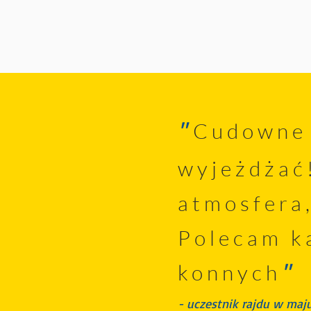
"
Cudowne 
wyjeżdżać!
atmosfera,
Polecam k
konnych
"
- uczestnik rajdu w maj