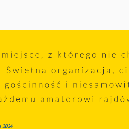
miejsce, z którego nie c
 Świetna organizacja, c
 gościnność i niesamowi
ażdemu amatorowi rajdó
u 2024