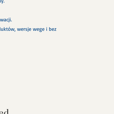
y.
wacji.
uktów, wersje wege i bez
zed