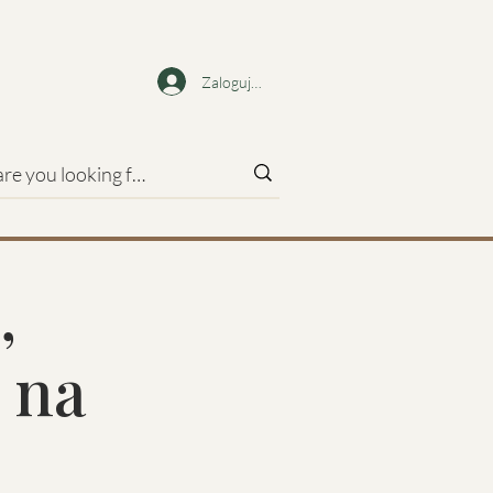
Zaloguj się
,
 na