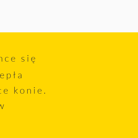
hce się
iepła
te konie.
w