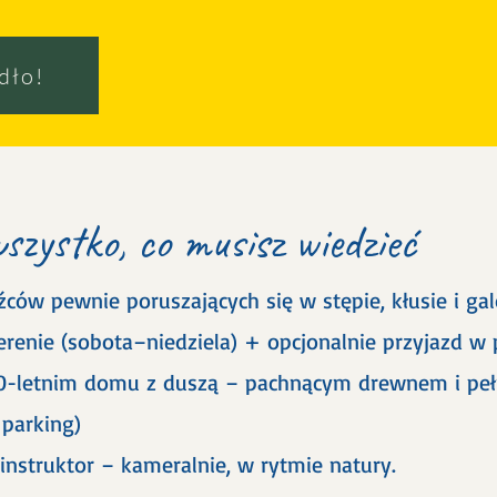
dło!
szystko, co musisz wiedzieć
ców pewnie poruszających się w stępie, kłusie i gal
terenie (sobota–niedziela) + opcjonalnie przyjazd w
-letnim domu z duszą – pachnącym drewnem i pełn
 parking)
nstruktor – kameralnie, w rytmie natury.