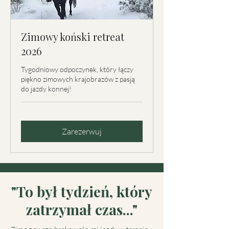
Zimowy koński retreat
2026
Tygodniowy odpoczynek, który łączy
piękno zimowych krajobrazów z pasją
do jazdy konnej!
Zarezerwuj
"To był tydzień, który
zatrzymał czas..."