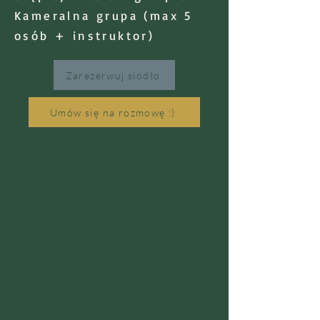
Kameralna grupa (max 5
osób + instruktor)
Zarezerwuj siodło
Umów się na rozmowę :)