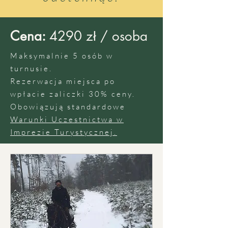
Cena:
4290 zł / osoba
Maksymalnie 5 osób w
turnusie.
Rezerwacja miejsca po
wpłacie zaliczki 30% ceny.
Obowiązują standardowe
Warunki Uczestnictwa w
Imprezie Turystycznej.