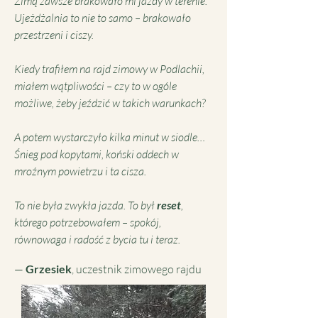
Zimą zawsze brakowało mi jazdy w terenie.
Ujeżdżalnia to nie to samo – brakowało
przestrzeni i ciszy.
Kiedy trafiłem na rajd zimowy w Podlachii,
miałem wątpliwości – czy to w ogóle
możliwe, żeby jeździć w takich warunkach?
A potem wystarczyło kilka minut w siodle…
Śnieg pod kopytami, koński oddech w
mroźnym powietrzu i ta cisza.
To nie była zwykła jazda. To był
reset
,
którego potrzebowałem – spokój,
równowaga i radość z bycia tu i teraz.
—
Grzesiek
, uczestnik zimowego rajdu