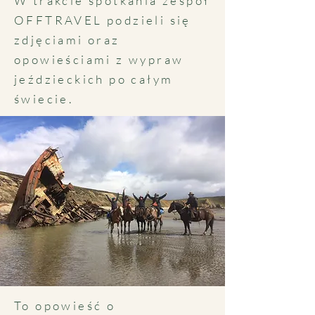
W trakcie spotkania zespół
OFFTRAVEL podzieli się
zdjęciami oraz
opowieściami z wypraw
jeździeckich po całym
świecie.
To opowieść o