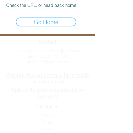
Check the URL, or head back home.
Go Home
Kontakt
e-mail:
rajdy.konne.podlasie@gmail.com
tel. (+48)
535 460 688
Więcej w zakładce
Kontakt
Warunki Uczestnictwa w Imprezach
Turystycznych
Wpis do Rejestru Organizatorów
Turystyki
Nawigacja
Główna
O nas
Kontakt