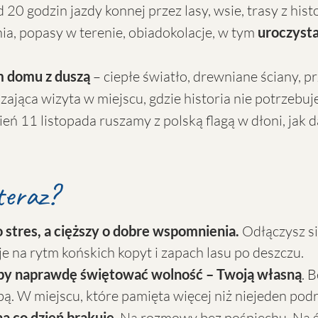
 20 godzin jazdy konnej przez lasy, wsie, trasy z hist
ia, popasy w terenie, obiadokolacje, w tym
uroczysta
m domu z duszą
– ciepłe światło, drewniane ściany, p
zająca wizyta w miejscu, gdzie historia nie potrzebu
ień 11 listopada ruszamy z polską flagą w dłoni, jak 
teraz?
 stres, a cięższy o dobre wspomnienia.
Odłączysz si
e na rytm końskich kopyt i zapach lasu po deszczu.
żeby naprawdę świętować wolność – Twoją własną
. 
obą. W miejscu, które pamięta więcej niż niejeden pod
na co dzień brakuje
. Na rozmowy bez pośpiechu. Na 