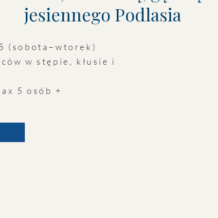
jesiennego Podlasia
25 (sobota–wtorek)
ców w stępie, kłusie i
max 5 osób +