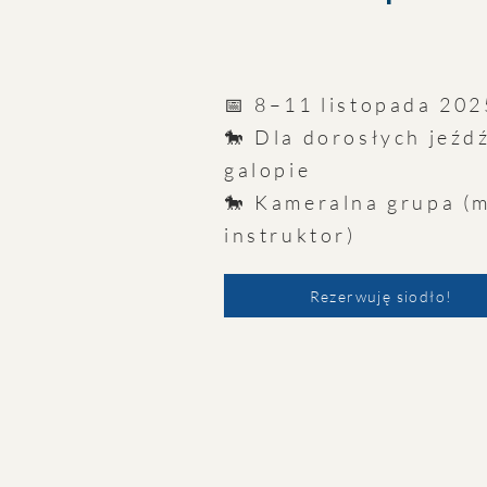
📅 8–11 listopada 20
🐎 Dla dorosłych jeźdź
galopie
🐎 Kameralna grupa (
instruktor)
Rezerwuję siodło!