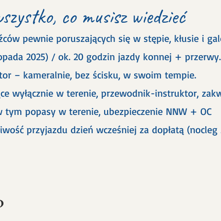
szystko, co musisz wiedzieć
ców pewnie poruszających się w stępie, kłusie i gal
topada 2025) / ok. 20 godzin jazdy konnej + przerwy.
or – kameralnie, bez ścisku, w swoim tempie.
ące wyłącznie w terenie, przewodnik-instruktor, za
 w tym popasy w terenie, ubezpieczenie NNW + OC
iwość przyjazdu dzień wcześniej za dopłatą (nocleg z
?