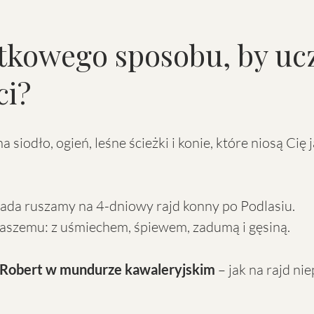
tkowego sposobu, by ucz
ci?
siodło, ogień, leśne ścieżki i konie, które niosą Cię 
ada ruszamy na 4-dniowy rajd konny po Podlasiu.
 naszemu: z uśmiechem, śpiewem, zadumą i gęsiną.
 Robert w mundurze kawaleryjskim
– jak na rajd ni