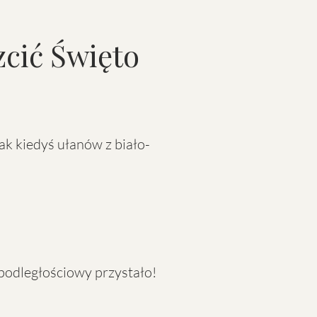
cić Święto
jak kiedyś ułanów z biało-
epodległościowy przystało!​