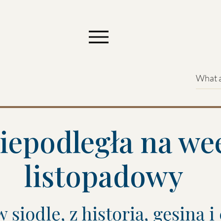
iepodległa na w
listopadowy
w siodle, z historią, gęsiną i