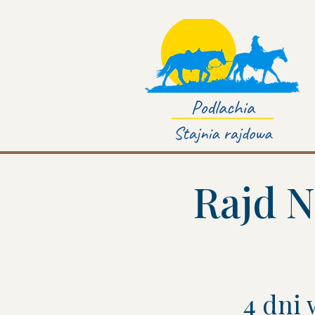
Rajd N
4 dni 