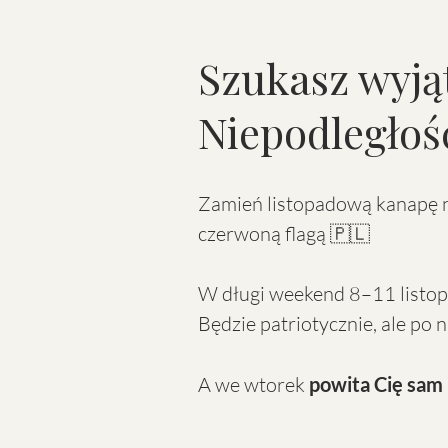
Szukasz wyją
Niepodległoś
Zamień listopadową kanapę na 
czerwoną flagą 🇵🇱
W długi weekend 8–11 listop
Będzie patriotycznie, ale po
A we wtorek
powita Cię sam