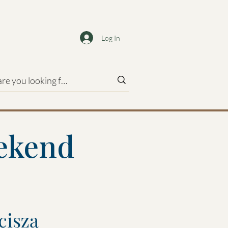
Log In
eekend
 ciszą