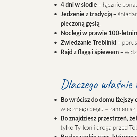
4 dni w siodle
– łącznie ponad
Jedzenie z tradycją
– śniadan
pieczoną gęsią
.
Noclegi w prawie 100-letni
Zwiedzanie Treblinki
– porus
Rajd z flagą i śpiewem
– w dz
Dlaczego właśnie 
Bo wrócisz do domu lżejszy o
wiecznego biegu – zamienisz j
Bo znajdziesz przestrzeń, 
tylko Ty, koń i droga przed T
Bo dasz sobie czas, którego 