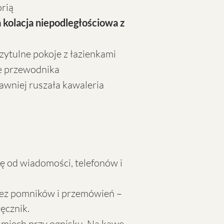
orią
 kolacja niepodległościowa z
rzytulne pokoje z łazienkami
je przewodnika
dawniej ruszała kawaleria
ę od wiadomości, telefonów i
Bez pomników i przemówień –
ręcznik.
śmiech przy ognisku. Na kawę