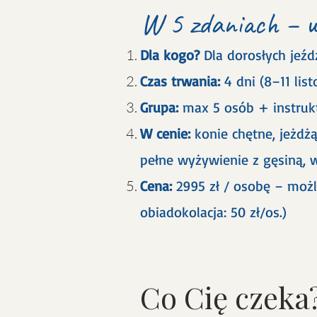
W 5 zdaniach – w
Dla kogo?
Dla dorosłych jeźdź
Czas trwania:
4 dni (8–11 lis
Grupa:
max 5 osób + instrukt
W cenie:
konie chętne, jeżdż
pełne wyżywienie z gęsiną,
Cena:
2995 zł / osobę – możl
obiadokolacja: 50 zł/os.)
Co Cię czeka