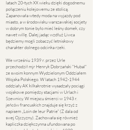
latach 20-tych XX wieku dzięki dogodnemu
połączeniu kolejowemu ze stolicą.
Zapanowała wtedy moda na wyjazdy pod
miasto, a w środowisku warszawskiej socjety
w dobrym tonie było mieć leśny domek, czy
nawet willę. Dalej jadąc wzdłuż Liwca
będziemy mogli zobaczyć letniskowy
charakter dolnego odcinka rzeki.
We wrześniu 1939 r. przez Urle
przechodził mjr Henryk Dobrzański "Hubal"
ze swoim konnym Wydzielonym Oddziałem
Wojska Polskiego. W latach
1942-1944
oddziały AK kilkakrotnie wysadzały pociągi
wojskowe pomiędzy stacjami w Urlach i
Szewnicy. W miejscu śmierci w 1943 r.
jeńców francuskich znajduje się krzyż z
napisem „Loin de leur Patrie” (Z dala od
swej Ojczyzny). Zachowała się również
kapliczka dziękczynna ufundowana po