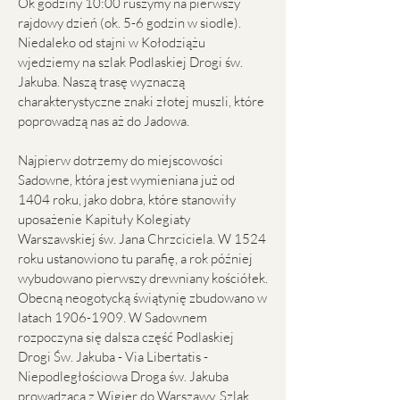
Ok godziny 10:00 ruszymy na pierwszy
rajdowy dzień (ok. 5-6 godzin w siodle).
Niedaleko od stajni w Kołodziążu
wjedziemy na szlak Podlaskiej Drogi św.
Jakuba. Naszą trasę wyznaczą
charakterystyczne znaki złotej muszli, które
poprowadzą nas aż do Jadowa.
Najpierw dotrzemy do miejscowości
Sadowne, która jest wymieniana już od
1404 roku, jako dobra, które stanowiły
uposażenie Kapituły Kolegiaty
Warszawskiej św. Jana Chrzciciela. W 1524
roku ustanowiono tu parafię, a rok później
wybudowano pierwszy drewniany kościółek.
Obecną neogotycką świątynię zbudowano w
latach
1906-1909
. W Sadownem
rozpoczyna się dalsza część Podlaskiej
Drogi Św. Jakuba - Via Libertatis -
Niepodległościowa Droga św. Jakuba
prowadząca z Wigier do Warszawy. Szlak