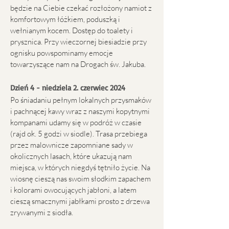
będzie na Ciebie czekać rozłożony namiot z
komfortowym łóżkiem, poduszką i
wełnianym kocem. Dostęp do toalety i
prysznica. Przy wieczornej biesiadzie przy
ognisku powspominamy emocje
towarzyszące nam na Drogach św. Jakuba.
Dzień 4 - niedziela 2. czerwiec 2024
Po śniadaniu pełnym lokalnych przysmaków
i pachnącej kawy wraz z naszymi kopytnymi
kompanami udamy się w podróż w czasie
(rajd ok. 5 godzi w siodle). Trasa przebiega
przez malownicze zapomniane sady w
okolicznych lasach, które ukazują nam
miejsca, w których niegdyś tętniło życie. Na
wiosnę cieszą nas swoim słodkim zapachem
i kolorami owocujących jabłoni, a latem
cieszą smacznymi jabłkami prosto z drzewa
zrywanymi z siodła.