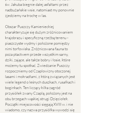
św. Jakuba biegnie dalej asfaltami przez
nadbużańskie wsie, natomiast my ponownie
zjedziemy na trochę w las.
Obszar Puszczy Kamienieckiej
charakteryzuje się dużym zróżnicowaniem
krajobrazu i specyficzną rzeźbą terenu -
piaszczyste wydmy i położone pomiędzy
nimi torfowiska. Zróżnicowana fauna to
poza ptactwem przede wszystkim sarny,
dziki, zające, ale także bobry i łosie, które
możemy tu spotkać. Zwiedzanie Puszczy
rozpoczniemy od Czaplowizny otoczonej
lasami i mokradłami, z którą związanych jest
wiele legend o leśnych duszkach, rusałkach i
boginkach. Ten liczący kilka zagród
przysiółek zwany Czaplą, położony jest na
obu brzegach wąskiej strugi Dzięciołek.
Początki miejscowości sięgają XVIII w. i nie
wiadomo, czy nazwa przysiółka wywodzi się