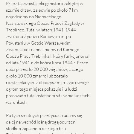
Przez tą swoistą lekcję historii zaklętej w
szumie drzew zaledwie po około 7 km
dojedziemy do Niemieckiego
Nazistowskiego Obozu Pracy i Zagłady w
Treblince. Tutaj w latach
1941-1944
zwożono Żydów i Romów, m.in. po
Powstaniu w Getcie Warszawskim.
Zwiedzanie rozpoczniemy od Karnego
Obozu Pracy Treblinka I, który funkcjonował
od lata 1941 r. do końca lipca 1944 r. Przez
obóz przeszło 20 000 więźniów, z czego
około 10 000 zmarło lub zostało
rozstrzelanych. Zobaczysz m.in. żwirownię -
ogrom tego miejsca pokazuje ilu ludzi
pracowało tutaj ostatkiem sił i w nieludzkich
warunkach.
Po tych smutnych przeżyciach udamy się
dalej na wschód leśną drogą odurzeni
słodkim zapachem dzikiego bzu.