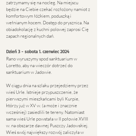
zatrzymamy się na nocleg. Na miejscu
będzie na Ciebie czekać rozłożony namiot z
komfortowym łóżkiem, poduszką i
wełnianym kocem. Dostęp do prysznica. Na
obiadokolację z kuchni polowej zaprosi Cię
zapach regionalnych dań.
Dzień 3 - sobota 1. czerwiec 2024
Rano wyruszymy spod sanktuarium w
Loretto, aby na wieczór dotrzeć do
sanktuarium w Jadowie.
W ciągu dnia na szlaku przejedziemy przez
wieś Urle. Istnieje przypuszczenie, że
pierwszymi mieszkańcami byli Kurpie,
którzy już w XV w. (a może i znacznie
wcześniej) zasiedlili te tereny. Natomiast
sama wieś Urle powstała w II połowie XVIII
w. na obszarze dawnej Puszczy Jadowskiej.
Wieś swój największy rozwój zaliczyła w