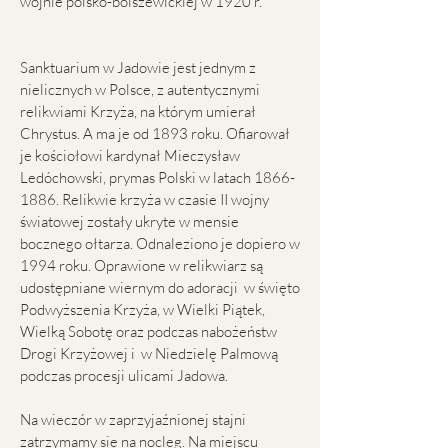
wojnie polsko-bolszewickiej w 1920 r.
Sanktuarium w Jadowie jest jednym z
nielicznych w Polsce, z autentycznymi
relikwiami Krzyża, na którym umierał
Chrystus. A ma je od 1893 roku. Ofiarował
je kościołowi kardynał Mieczysław
Ledóchowski, prymas Polski w latach
1866-
1886
. Relikwie krzyża w czasie II wojny
światowej zostały ukryte w mensie
bocznego ołtarza. Odnaleziono je dopiero w
1994 roku. Oprawione w relikwiarz są
udostępniane wiernym do adoracji w święto
Podwyższenia Krzyża, w Wielki Piątek,
Wielką Sobotę oraz podczas nabożeństw
Drogi Krzyżowej i w Niedzielę Palmową
podczas procesji ulicami Jadowa.
Na wieczór w zaprzyjaźnionej stajni
zatrzymamy się na nocleg. Na miejscu