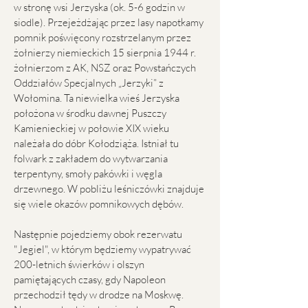
w stronę wsi Jerzyska (ok. 5-6 godzin w
siodle). Przejeżdżając przez lasy napotkamy
pomnik poświęcony rozstrzelanym przez
żołnierzy niemieckich 15 sierpnia 1944 r.
żołnierzom z AK, NSZ oraz Powstańczych
Oddziałów Specjalnych „Jerzyki” z
Wołomina. Ta niewielka wieś Jerzyska
położona w środku dawnej Puszczy
Kamienieckiej w połowie XIX wieku
należała do dóbr Kołodziąża. Istniał tu
folwark z zakładem do wytwarzania
terpentyny, smoły pakówki i węgla
drzewnego. W pobliżu leśniczówki znajduje
się wiele okazów pomnikowych dębów.
Następnie pojedziemy obok rezerwatu
"Jegiel", w którym będziemy wypatrywać
200-letnich świerków i olszyn
pamiętających czasy, gdy Napoleon
przechodził tędy w drodze na Moskwę.