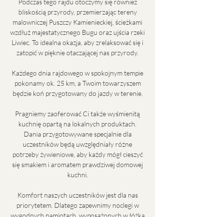
Podczas tego rajdu otoczymy się również
bliskością przyrody, przemierzając tereny
malowniczej Puszczy Kamienieckiej, ścieżkami
wzdłuż majestatycznego Bugu oraz ujścia rzeki
Liwiec. To idealna okazja, aby zrelaksować się i
zatopić w pięknie otaczającej nas przyrody.
Każdego dnia rajdowego w spokojnym tempie
pokonamy ok. 25 km, a Twoim towarzyszem
będzie koń przygotowany do jazdy w terenie.
Pragniemy zaoferować Ci także wyśmienitą
kuchnię opartą na lokalnych produktach.
Dania przygotowywane specjalnie dla
uczestników będą uwzględniały różne
potrzeby żywieniowe, aby każdy mógł cieszyć
się smakiem i aromatem prawdziwej domowej
kuchni.
Komfort naszych uczestników jest dla nas
priorytetem. Dlatego zapewnimy noclegi w
wygodnych namiotach, wyposażonych w łóżka