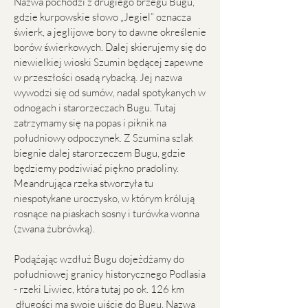
Nazwa pochodzi z drugiego brzegu Bugu,
gdzie kurpowskie słowo „Jegiel” oznacza
świerk, a jeglijowe bory to dawne określenie
borów świerkowych. Dalej skierujemy się do
niewielkiej wioski Szumin będącej zapewne
w przeszłości osadą rybacką. Jej nazwa
wywodzi się od sumów, nadal spotykanych w
odnogach i starorzeczach Bugu. Tutaj
zatrzymamy się na popas i piknik na
południowy odpoczynek. Z Szumina szlak
biegnie dalej starorzeczem Bugu, gdzie
będziemy podziwiać piękno pradoliny.
Meandrująca rzeka stworzyła tu
niespotykane uroczysko, w którym królują
rosnące na piaskach sosny i turówka wonna
(zwana żubrówką).
Podążając wzdłuż Bugu dojeżdżamy do
południowej granicy historycznego Podlasia
- rzeki Liwiec, która tutaj po ok. 126 km
długości ma swoje ujście do Bugu. Nazwa