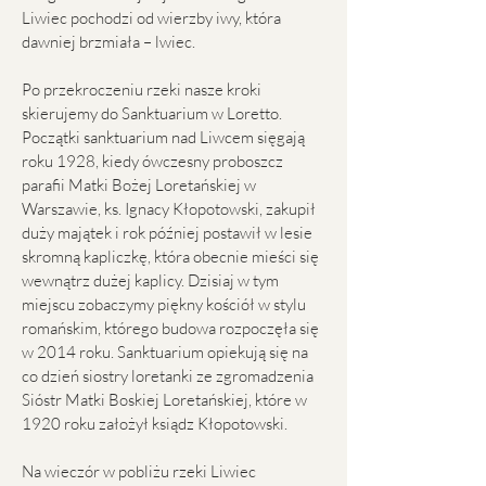
Liwiec pochodzi od wierzby iwy, która
dawniej brzmiała – lwiec.
Po przekroczeniu rzeki nasze kroki
skierujemy do Sanktuarium w Loretto.
Początki sanktuarium nad Liwcem sięgają
roku 1928, kiedy ówczesny proboszcz
parafii Matki Bożej Loretańskiej w
Warszawie, ks. Ignacy Kłopotowski, zakupił
duży majątek i rok później postawił w lesie
skromną kapliczkę, która obecnie mieści się
wewnątrz dużej kaplicy. Dzisiaj w tym
miejscu zobaczymy piękny kościół w stylu
romańskim, którego budowa rozpoczęła się
w 2014 roku. Sanktuarium opiekują się na
co dzień siostry loretanki ze zgromadzenia
Sióstr Matki Boskiej Loretańskiej, które w
1920 roku założył ksiądz Kłopotowski.
Na wieczór w pobliżu rzeki Liwiec