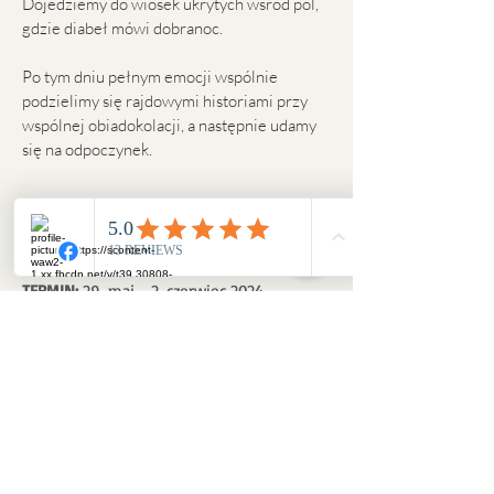
Dojedziemy do wiosek ukrytych wśród pól,
gdzie diabeł mówi dobranoc.
Po tym dniu pełnym emocji wspólnie
podzielimy się rajdowymi historiami przy
wspólnej obiadokolacji, a następnie udamy
się na odpoczynek.
Wymagane umiejętności: swobodny stęp,
kłus i galop w terenie.
TERMIN:
29. maj - 2. czerwiec 2024
CENA:
2950 PLN
Dopłata za dodatkowy nocleg: 120 PLN
CENA ZAWIERA:
Zakwaterowanie pod namiotami (dostępne
komfortowe łóżka polowe z materacem,