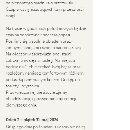
od pierwszego osadnika o przezwisku
Czapla, czy gniazdujących tu w przeszłości
czapli.
Na trasie w godzinach południowych będzie
czas na odpoczynek podczas popasu.
Posilimy się wspólnie obiadem oraz
zimnymi napojami i świeżo parzoną kawą.
Na wieczór w zaprzyjaźnionej stajni
zatrzymamy się na nocleg. Na miejscu
będzie na Ciebie czekać Twój bagaż oraz
rozłożony namiot z komfortowym łóżkiem,
poduszką i wełnianym kocem. Dostęp do
toalety i prysznica.
Przy wieczornej biesiadzie zjemy
obiadokolację i powspominamy emocje
pierwszego dnia.
Dzień 2 - piątek 31. maj 2024
Drugiego dnia po śniadaniu udamy się dalej