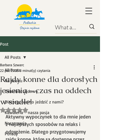
Post
All Posts
Barbara Szwarc
All Posts
22 paź 2025
3 minut(y) czytania
Rajdy konne dla dorosłych
Na szlaku
jesienią – czas na oddech
Dziennik rajdowy
w siodle!
Dlaczego warto jeździć z nami?
Oceniono na NaN z 5 gwiazdek.
Kawaleria - nasza pasja
Aktywny wypoczynek to dla mnie jeden 
Nasza pasja
z najlepszych sposobów na relaks i 
odprężenie. Dlatego przygotowujemy 
Porady
rajdy konne, które są dostępne przez 