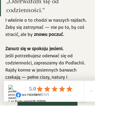
„Oderwałam się od 
codzienności.”
I właśnie o to chodzi w naszych rajdach. 
Żeby się zatrzymać — nie po to, by coś 
stracić, ale by 
znowu poczuć
.
Zanurz się w spokoju jesieni.
Jeśli potrzebujesz oderwać się od 
codzienności, zapraszamy do Podlachii.
Rajdy konne w jesiennych barwach 
czekają — pełne ciszy, natury i 
prawdziwego odpoczynku.
Sprawdź naszą ofertę rajdów!
aktywny wypoczynek
dlaczego warto
jesienne rajdy
Dlaczego warto jeździć z nami?